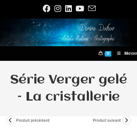
Skip
to
content
Menu
0
Série Verger gelé
– La cristallerie
Produit précédent
Produit suivant