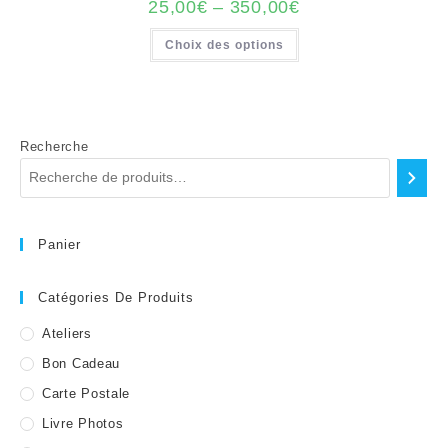
la
25,00
€
–
350,00
€
page
du
Ce
Choix des options
produit
produit
a
plusieurs
variations.
Les
options
peuvent
être
Recherche
choisies
sur
la
page
du
produit
Panier
Catégories De Produits
Ateliers
Bon Cadeau
Carte Postale
Livre Photos