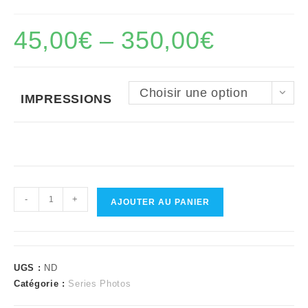
45,00
€
–
350,00
€
Choisir une option
IMPRESSIONS
quantité
-
+
AJOUTER AU PANIER
de
Série
Verger
gelé
UGS :
ND
-
Catégorie :
Series Photos
La