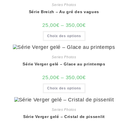
Series Photos
Série Breizh – Au gré des vagues
25,00
€
–
350,00
€
Ce
Choix des options
produit
a
plusieurs
variations.
Les
options
Series Photos
peuvent
Série Verger gelé – Glace au printemps
être
choisies
sur
la
25,00
€
–
350,00
€
page
du
Ce
Choix des options
produit
produit
a
plusieurs
variations.
Les
options
Series Photos
peuvent
Série Verger gelé – Cristal de pissenlit
être
choisies
sur