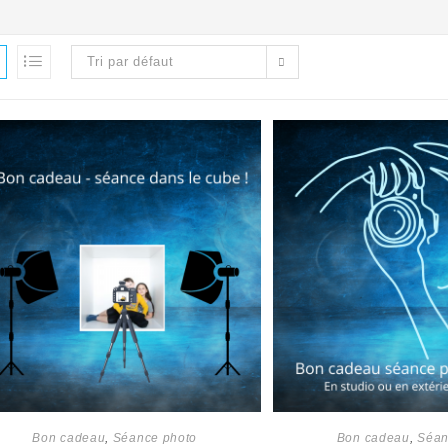
Tri par défaut
Bon cadeau
,
Séance photo
Bon cadeau
,
Séan