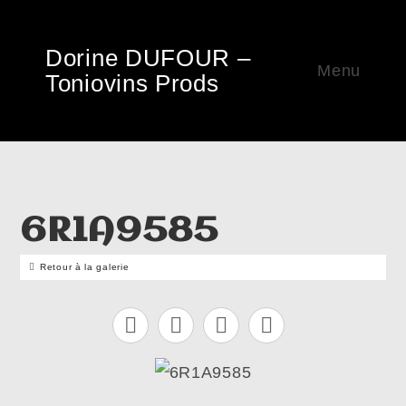
Dorine DUFOUR –
Menu
Toniovins Prods
6R1A9585
Retour à la galerie