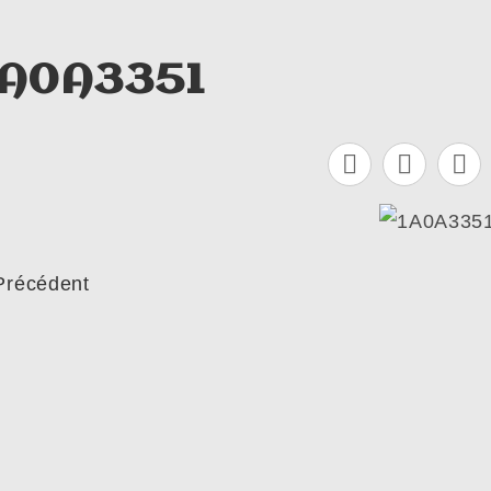
1A0A3351
Précédent